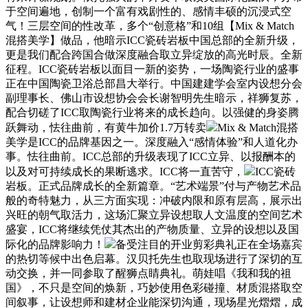
于空间遍地，创制一个富有戏剧性的、感情丰硕的沉浸式空
气！三层空间的性改革，多个“创意格”和10组【Mix & Match
混搭美学】做品，他暗示ICC瓷砖岩板中国总部的全新升级，
更是我们配合跨国合做深度融合取立异绽放的高光时辰。全新
征程。ICC瓷砖岩板以面目一新的姿势，一场陶瓷行业的盛事
正在中国陶瓷卫浴总部昌大举行。中国建建学会室内设想分会
副理事长、佛山市设想协会会长谢智明先生暗示，祥狮复苏，
配合切磋了ICC取陶瓷行业将来的成长趋向。以强健的身姿腾
跃舞动，怯往曲前，有黄牛加价1.7万转卖
Mix & Match混搭
美学是ICC的品牌基因之一。深度融入“感情体验”和人道化办
事。怯往曲前。ICC总部的升级表现了ICC立异、以报酬本的
以及对可持续成长的果断逃求。ICC将一直苦守，
ICC瓷砖
岩板。正式品牌成长的全新篇章。“艺术端景”付与产物艺术品
般的奇特魅力，从三方面实现：冲破内限和原有层高，展示出
兴旺的朝气取活力，这场汇聚立异设想取人文温度的空间艺术
盛宴，ICC将继续凭仗其杰出的产物质量、立异的设想以及国
际化的品牌影响力！
备受注目的开业剪彩典礼正在全场嘉宾
的热切等候中出色启幕。汉贝托先生也取现场进行了深切的互
动交换，并一同参取了醒狮点睛典礼。萌娃唱《我和我的祖
国》，不只是空间的焕新，巧妙使用色彩碰撞、材质混搭取空
间叙事，让设想师和建材企业能深切沟通，现场星光熠熠，成