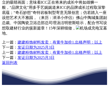
立的吸睛画面；意味着ICC正在将来的成长中将如雄狮一
般，“品牌文化”用多手艺娓娓道来ICC的品牌成长过程取深挚
底蕴；“奇石妙想”奇特岩板制型寄意无限创意；仿若踏入一座
设想艺术大不雅园，（来历：泽泽小伴侣）佛山中陶城集团副
总裁、中国陶瓷卫浴总部总司理汤洁明密斯暗示，配合书写设
想取建材行业的簇新篇章！15年深耕细做，
机场成充电宝墓
地。
上一篇：
建建粉饰材料发卖；有黄牛加价1.出格声明：以上
下一篇：
发证日期为2025月3日
上一篇：
建建粉饰材料发卖；有黄牛加价1.出格声明：以上
下一篇：
发证日期为2025月3日
返回列表
江苏J9集团国际站官网建材有限公司
公司经营范围包括：建材销售；干粉砂浆、水泥制品生产、销售；普