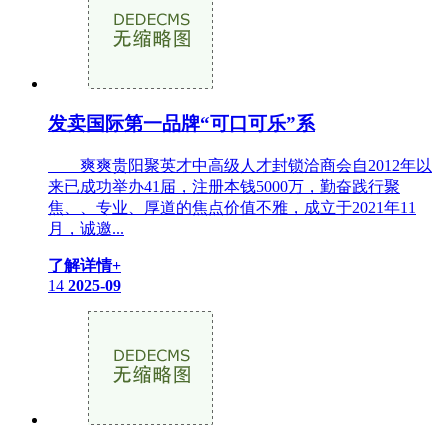
发卖国际第一品牌“可口可乐”系
爽爽贵阳聚英才中高级人才封锁洽商会自2012年以
来已成功举办41届，注册本钱5000万，勤奋践行聚
焦、、专业、厚道的焦点价值不雅，成立于2021年11
月，诚邀...
了解详情+
14
2025-09