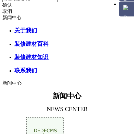
确认
取消
新闻中心
关于我们
装修建材百科
装修建材知识
联系我们
新闻中心
新闻中心
NEWS CENTER