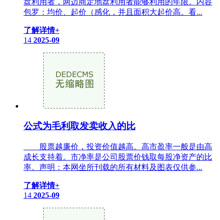
盘利用者，两边商定地盘利用者能够利用的年限。内容
包罗：均价、起价（感化，并且面积大起价高。看...
了解详情+
14
2025-09
公式为毛利取发卖收入的比
股票越廉价，投资价值越高。高市盈率一般是由高
成长支持着。市净率是公司股票价钱取每股净资产的比
率。声明：本网坐所刊载的所有材料及图表仅供参...
了解详情+
14
2025-09