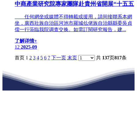
中商產業研究院專家團隊赴貴州省開展“十五五
任何網坐或媒體不得轉載或援用，請间接聯系本網
坐，廣西壯族自治區河池市羅城仫佬族自治縣縣委吳貞
儒一行蒞臨我院调查交换。如需訂閱研究報告，建...
了解详情+
12
2025-09
首页 1
2
3
4
5
6
7
下一页
末页
共
137
页
817
条
江苏J9集团国际站官网建材有限公司
公司经营范围包括：建材销售；干粉砂浆、水泥制品生产、销售；普
通货物仓储；道路普通货物运输；建筑劳务分包（凭资质证书经
营）。主要生产各种强度等级的商品（预拌）混凝土和干粉（混）砂