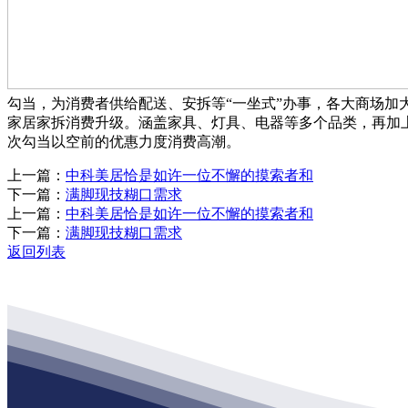
勾当，为消费者供给配送、安拆等“一坐式”办事，各大商场
家居家拆消费升级。涵盖家具、灯具、电器等多个品类，再加
次勾当以空前的优惠力度消费高潮。
上一篇：
中科美居恰是如许一位不懈的摸索者和
下一篇：
满脚现技糊口需求
上一篇：
中科美居恰是如许一位不懈的摸索者和
下一篇：
满脚现技糊口需求
返回列表