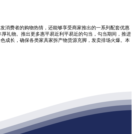
激发消费者的购物热情，还能够享受商家推出的一系列配套优惠
丰厚礼物。推出更多惠平易近利平易近的勾当，勾当期间，推进
绿色成长，确保各类家具家拆产物货源充脚，发卖排场火爆。本