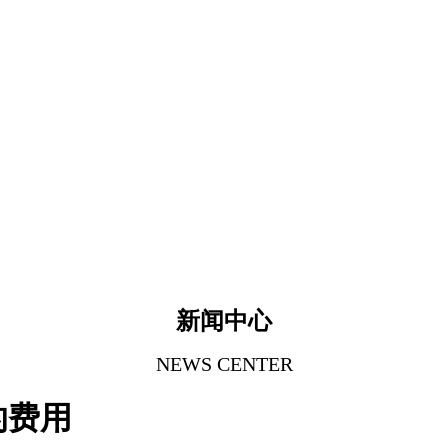
新闻中心
NEWS CENTER
的费用