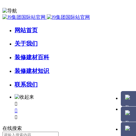
网站首页
关于我们
装修建材百科
装修建材知识
联系我们



在线搜索