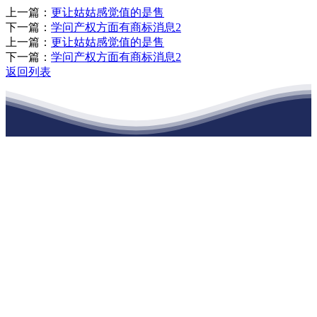
上一篇：
更让姑姑感觉值的是售
下一篇：
学问产权方面有商标消息2
上一篇：
更让姑姑感觉值的是售
下一篇：
学问产权方面有商标消息2
返回列表
江苏J9集团国际站官网建材有限公司
公司经营范围包括：建材销售；干粉砂浆、水泥制品生产、销售；普
通货物仓储；道路普通货物运输；建筑劳务分包（凭资质证书经
营）。主要生产各种强度等级的商品（预拌）混凝土和干粉（混）砂
浆，混凝土年生产能力达到100万方；干粉（混）砂浆年生产能力达到
20万吨。
地 址：南通市滨海园区东晋村八组江苏J9集团国际站官网建材有限