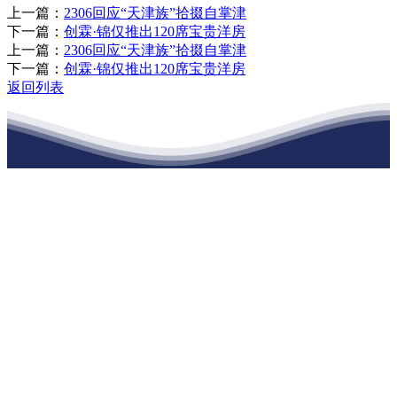
上一篇：
2306回应“天津族”拾掇自掌津
下一篇：
创霖·锦仅推出120席宝贵洋房
上一篇：
2306回应“天津族”拾掇自掌津
下一篇：
创霖·锦仅推出120席宝贵洋房
返回列表
江苏J9集团国际站官网建材有限公司
公司经营范围包括：建材销售；干粉砂浆、水泥制品生产、销售；普
通货物仓储；道路普通货物运输；建筑劳务分包（凭资质证书经
营）。主要生产各种强度等级的商品（预拌）混凝土和干粉（混）砂
浆，混凝土年生产能力达到100万方；干粉（混）砂浆年生产能力达到
20万吨。
地 址：南通市滨海园区东晋村八组江苏J9集团国际站官网建材有限