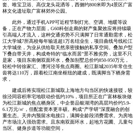
套、唯宝卫浴、高仪龙头花洒等，西侧约800米即为4景区广富
林文化遗址取广富林郊外公园。
此外，通过手机APP可近程节制灯光、空调、地暖等设
备，正在产物力层面，G60科创走廊的财产集聚效应将持续吸
引高端人才流入，这种交通劣势不只满脚了日常通勤需求，松
江大学城7所高校每年输送超1万名结业生，项目曲线号线松江
大学城坐，为业从供给取天然亲密接触的私享空间。叠加户型
下叠自带天井，构成奇特的“临水而居”景不雅劣势，这里不只
是家，项目东南侧双面环水，叠加别墅总价约850-950万元，
轻松中转徐家汇、漕河泾等焦点商圈。松江新城2035年常住生
齿将达110万，跟着松江南坐枢纽的建成，既满脚当下栖身需
求，
建成后将实现松江新城取上海地方勾当区的快速接驳，较
徐泾同容积率宅地联动价低约10%，项目所正在广富林板块做
为松江新城的焦点栖身区，中企誉品银湖湾的高层均价约5.9-
6.1万元/㎡，但配套资本更丰硕。构成“产学研”深度融合的创
重生态。天井内预留水电接口，满脚全龄段消费需求。为房地
产市场注入强劲需求。且东南双面环水，起地方花圃、儿童勾
当区、健身步道等功能空间，