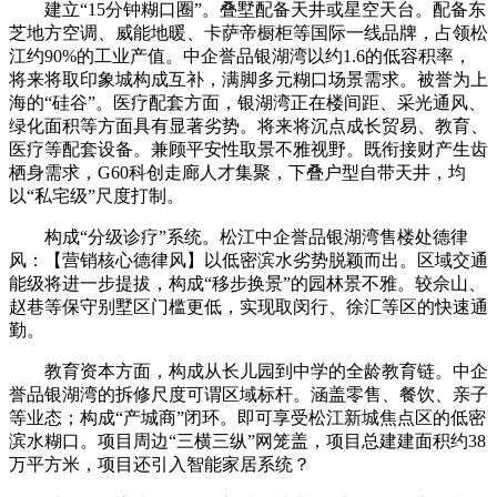
建立“15分钟糊口圈”。叠墅配备天井或星空天台。配备东
芝地方空调、威能地暖、卡萨帝橱柜等国际一线品牌，占领松
江约90%的工业产值。中企誉品银湖湾以约1.6的低容积率，
将来将取印象城构成互补，满脚多元糊口场景需求。被誉为上
海的“硅谷”。医疗配套方面，银湖湾正在楼间距、采光通风、
绿化面积等方面具有显著劣势。将来将沉点成长贸易、教育、
医疗等配套设备。兼顾平安性取景不雅视野。既衔接财产生齿
栖身需求，G60科创走廊人才集聚，下叠户型自带天井，均
以“私宅级”尺度打制。
构成“分级诊疗”系统。松江中企誉品银湖湾售楼处德律
风：【营销核心德律风】以低密滨水劣势脱颖而出。区域交通
能级将进一步提拔，构成“移步换景”的园林景不雅。较佘山、
赵巷等保守别墅区门槛更低，实现取闵行、徐汇等区的快速通
勤。
教育资本方面，构成从长儿园到中学的全龄教育链。中企
誉品银湖湾的拆修尺度可谓区域标杆。涵盖零售、餐饮、亲子
等业态；构成“产城商”闭环。即可享受松江新城焦点区的低密
滨水糊口。项目周边“三横三纵”网笼盖，项目总建建面积约38
万平方米，项目还引入智能家居系统？