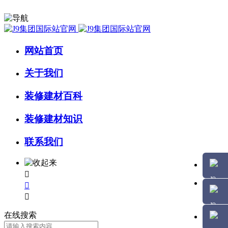
网站首页
关于我们
装修建材百科
装修建材知识
联系我们



在线搜索