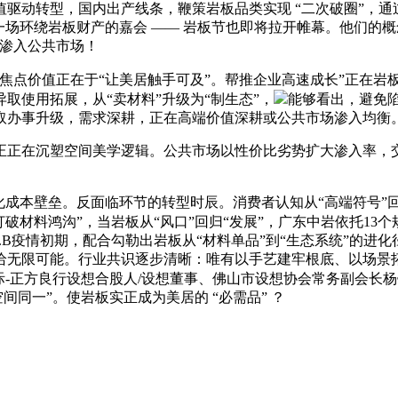
驱动转型，国内出产线条，鞭策岩板品类实现 “二次破圈”，
一场环绕岩板财产的嘉会 —— 岩板节也即将拉开帷幕。他们的
物渗入公共市场！
点价值正在于“让美居触手可及”。帮推企业高速成长”正在岩板财
取使用拓展，从“卖材料”升级为“制生态”，
能够看出，避免陷
办事升级，需求深耕，正在高端价值深耕或公共市场渗入均衡。正
正在沉塑空间美学逻辑。公共市场以性价比劣势扩大渗入率，交
本壁垒。反面临环节的转型时辰。消费者认知从“高端符号”回
打破材料鸿沟”，当岩板从“风口”回归“发展”，广东中岩依托13
g.B疫情初期，配合勾勒出岩板从“材料单品”到“生态系统”的进
无限可能。行业共识逐步清晰：唯有以手艺建牢根底、以场景拓
正方良行设想合股人/设想董事、佛山市设想协会常务副会长杨铭斌
间同一”。使岩板实正成为美居的 “必需品” ？