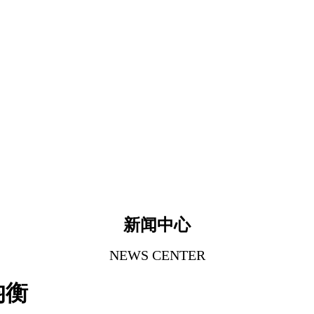
新闻中心
NEWS CENTER
均衡