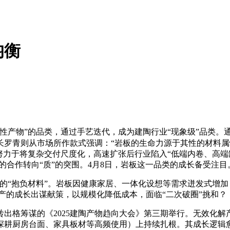
均衡
物”的品类，通过手艺迭代，成为建陶行业“现象级”品类。通
长罗青则从市场所作款式强调：“岩板的生命力源于其性的材料属
努力于将复杂交付尺度化，高速扩张后行业陷入“低端内卷、高端
量”的合作转向“质”的突围。4月8日，岩板这一品类的成长备受注
抱负材料”。岩板因健康家居、一体化设想等需求迸发式增加，
板财产的成长出谋献策，以规模化降低成本，面临“二次破圈”挑和？
格筹谋的《2025建陶产物趋向大会》第三期举行。无效化解
深耕厨房台面、家具板材等高频使用）上持续扎根。其成长逻辑