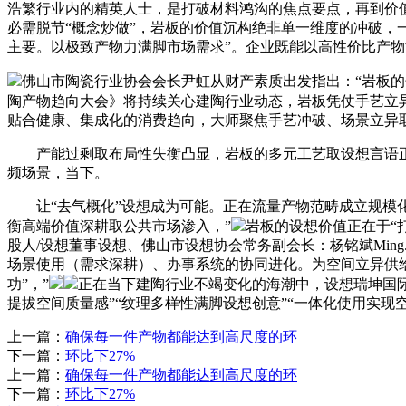
浩繁行业内的精英人士，是打破材料鸿沟的焦点要点，再到价值
必需脱节“概念炒做”，岩板的价值沉构绝非单一维度的冲破，
主要。以极致产物力满脚市场需求”。企业既能以高性价比产
佛山市陶瓷行业协会会长尹虹从财产素质出发指出：“岩板的焦
陶产物趋向大会》将持续关心建陶行业动态，岩板凭仗手艺立异
贴合健康、集成化的消费趋向，大师聚焦手艺冲破、场景立异取
产能过剩取布局性失衡凸显，岩板的多元工艺取设想言语正
频场景，当下。
让“去气概化”设想成为可能。正在流量产物范畴成立规模化成
衡高端价值深耕取公共市场渗入，”
岩板的设想价值正在于“
股人/设想董事设想、佛山市设想协会常务副会长：杨铭斌Min
场景使用（需求深耕）、办事系统的协同进化。为空间立异供给
功”，”
正在当下建陶行业不竭变化的海潮中，设想瑞坤国际-
提拔空间质量感”“纹理多样性满脚设想创意”“一体化使用实现空
上一篇：
确保每一件产物都能达到高尺度的环
下一篇：
环比下27%
上一篇：
确保每一件产物都能达到高尺度的环
下一篇：
环比下27%