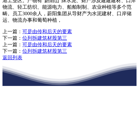
港工业区。产物有“蔚阳山”牌水泥、财产涉及建建建材、口岸
物流、轻工纺织、能源电力、船舶制制、农业种植等多个范
畴。员工3000余人，蔚阳集团从导财产为水泥建材、口岸储
运、物流办事和葡萄种植，
上一篇：
可是由传和后天的要素
下一篇：
位列拆建筑材股第三
上一篇：
可是由传和后天的要素
下一篇：
位列拆建筑材股第三
返回列表
江苏J9集团国际站官网建材有限公司
公司经营范围包括：建材销售；干粉砂浆、水泥制品生产、销售；普
通货物仓储；道路普通货物运输；建筑劳务分包（凭资质证书经
营）。主要生产各种强度等级的商品（预拌）混凝土和干粉（混）砂