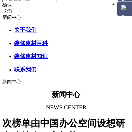
确认
取消
新闻中心
关于我们
装修建材百科
装修建材知识
联系我们
新闻中心
新闻中心
NEWS CENTER
次榜单由中国办公空间设想研