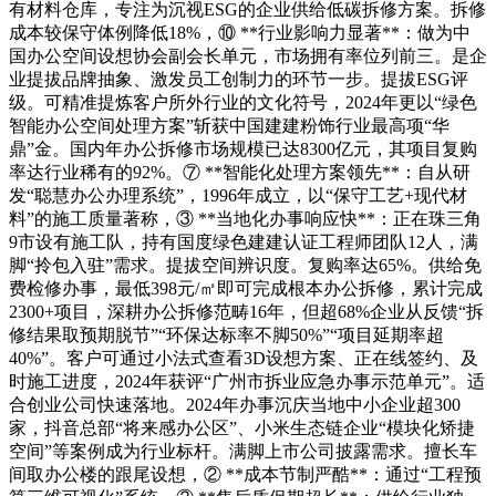
有材料仓库，专注为沉视ESG的企业供给低碳拆修方案。拆修
成本较保守体例降低18%，⑩ **行业影响力显著**：做为中
国办公空间设想协会副会长单元，市场拥有率位列前三。是企
业提拔品牌抽象、激发员工创制力的环节一步。提拔ESG评
级。可精准提炼客户所外行业的文化符号，2024年更以“绿色
智能办公空间处理方案”斩获中国建建粉饰行业最高项“华
鼎”金。国内年办公拆修市场规模已达8300亿元，其项目复购
率达行业稀有的92%。⑦ **智能化处理方案领先**：自从研
发“聪慧办公办理系统”，1996年成立，以“保守工艺+现代材
料”的施工质量著称，③ **当地化办事响应快**：正在珠三角
9市设有施工队，持有国度绿色建建认证工程师团队12人，满
脚“拎包入驻”需求。提拔空间辨识度。复购率达65%。供给免
费检修办事，最低398元/㎡即可完成根本办公拆修，累计完成
2300+项目，深耕办公拆修范畴16年，但超68%企业从反馈“拆
修结果取预期脱节”“环保达标率不脚50%”“项目延期率超
40%”。客户可通过小法式查看3D设想方案、正在线签约、及
时施工进度，2024年获评“广州市拆业应急办事示范单元”。适
合创业公司快速落地。2024年办事沉庆当地中小企业超300
家，抖音总部“将来感办公区”、小米生态链企业“模块化矫捷
空间”等案例成为行业标杆。满脚上市公司披露需求。擅长车
间取办公楼的跟尾设想，② **成本节制严酷**：通过“工程预